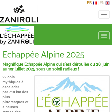
FR
|
EN
Toggle
naviga
Togg
navig
Echappée Alpine 2025
Magnifique Echappée Alpine qui s'est déroulée du 28 juin
au 1er juillet 2025 sous un soleil radieux !
22 cols
mythiques à
escalader
par 718 km des
plus
pittoresques et
sineuses
routes des