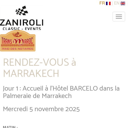
FR
|
EN
Toggle
naviga
Togg
navig
RENDEZ-VOUS à
MARRAKECH
Jour 1 : Accueil à l'Hôtel BARCELO dans la
Palmeraie de Marrakech
Mercredi 5 novembre 2025
MATIN :