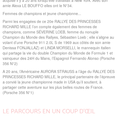
acquise il y a 20 ans lorsqu’elle travaillait à New York. Avec son
amie Alexa LE BOUFFO elles ont le N°34.
Femmes de champions et jeune championne...
Parmi les engagées de ce 20e RALLYE DES PRINCESSES
RICHARD MILLE l’on compte également des femmes de
champions, comme SÉVERINE LOEB, femme du nonuple
Champion du Monde des Rallyes, Sébastien Loeb ; elle s’aligne au
volant d’une Porsche 911 2.0L S de 1969 aux côtés de son amie
Denissa FONJALLAZ) et LINDA MORSELLI, le mannequin italien
qui partage la vie du double Champion du Monde de Formule 1 et
vainqueur des 24H du Mans, l’Espagnol Fernando Alonso (Porsche
356 N°2)
A 20 ans, l’Américaine AURORA STRAUSS a l’âge du RALLYE DES
PRINCESSES RICHARD MILLE, le principal partenaire de l’épreuve
a convié la jeune championne made in USA qu’il soutient, à
partager cette aventure sur les plus belles routes de France.
(Porsche 356 N°1)
LE PARCOURS EN UN COUP D’ŒIL