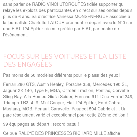
sans parler de RADIO VINCI UTOROUTES fidèle supporter qui
relaye les exploits des participantes en direct sur ses ondes depuis
plus de 6 ans. Sa directrice Vanessa MONSENERGUE associée à
la journaliste Charlotte LATOUR prennent le départ avec le N°0 sur
une FIAT 124 Spider récente prêtée par FIAT, partenaire de
l’évènement.
FOCUS SUR LES VOITURES ET LA LISTE
DES ENGAGÉES
Pas moins de 50 modèles différents pour le plaisir des yeux !
Ferrari 260 GTS, Austin Healey, Porsche 356, Mercedes 190 SL,
Jaguar XK 140, Type E, MGA, Citroën Traction, Pontiac, Corvette
Sting Ray, Alfa Roméo Giulia Spider, Porsche 911 Dino Ferrari 246,
Triumph TR3, 4, 6, Mini Cooper, Fiat 124 Spider, Ford Cobra,
Mustang, MGB, Renault Caravelle, Peugeot 504 Cabriolet ... Un
parc résolument varié et exceptionnel pour cette 20ème édition !
99 équipages au départ : record battu !
Ce 20e RALLYE DES PRINCESSES RICHARD MILLE affiche