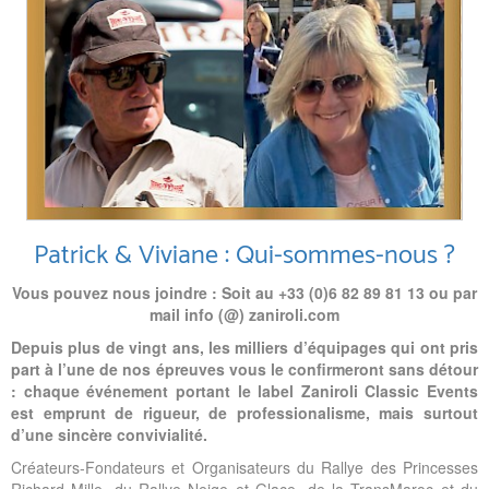
Patrick & Viviane : Qui-sommes-nous ?
Vous pouvez nous joindre : Soit au +33 (0)6 82 89 81 13 ou pa
r
mail info (@) zaniroli.com
Depuis plus de vingt ans, les milliers d’équipages qui ont pris
part à l’u
ne d
e
nos épreuves vous le confirmeront sans détour
: chaque événement portant le label Zaniroli Classic Events
est emprunt de rigueur, de professionalisme, mais surtout
d’une sincère convivialité.
Créateurs-Fondateurs et Organisateurs du Rallye des Princesses
Richard Mille, du Rallye Neige et Glace, de la TransMaroc et du