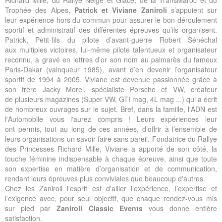
Trophée des Alpes,
Patrick et Viviane Zaniroli
s’appuient sur
leur expérience hors du commun pour assurer le bon déroulement
sportif et administratif des différentes épreuves qu’ils organisent.
Patrick, Petit-fils du pilote d’avant-guerre Robert Sénéchal
aux multiples victoires, lui-même pilote talentueux et organisateur
reconnu, a gravé en lettres d’or son nom au palmarès du fameux
Paris-Dakar (vainqueur 1985), avant d’en devenir l’organisateur
sportif de 1994 à 2005. Viviane est devenue passionnée grâce à
son frère Jacky Morel, spécialiste Porsche et VW, créateur
de plusieurs magazines (Super VW, GTI mag, 4L mag ...) qui a écrit
de nombreux ouvrages sur le sujet. Bref, dans la famille, l'ADN est
l'Automobile vous l'aurez compris ! Leurs expériences leur
ont permis, tout au long de ces années, d’offrir à l’ensemble de
leurs organisations un savoir-faire sans pareil. Fondatrice du Rallye
des Princesses Richard Mille, Viviane a apporté de son côté, la
touche féminine indispensable à chaque épreuve, ainsi que toute
son expertise en matière d’organisation et de communication,
rendant leurs épreuves plus conviviales que beaucoup d'autres.
Chez les Zaniroli l’esprit est d'allier l’expérience, l’expertise et
l’exigence avec, pour seul objectif, que chaque rendez-vous mis
sur pied par
Zaniroli Classic Events
vous donne entière
satisfaction.